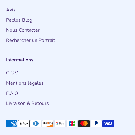
Avis
Pablos Blog
Nous Contacter
Rechercher un Portrait
Informations
C.G.V
Mentions légales
F.A.Q
Livraison & Retours
Méthodes
de